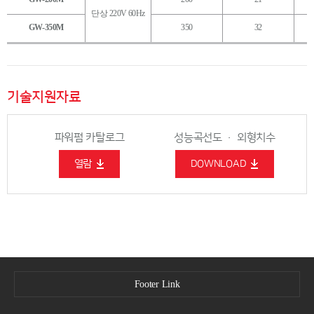
단상 220V 60Hz
GW-350M
350
32
기술지원자료
파워펌 카탈로그
성능곡선도 · 외형치수
열람
DOWNLOAD
Footer Link