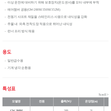
이상 운전에 대비하기 위해 보호장치(온도센서)를 모터 내부에 부착
에어챔버 공용(GW-200M/350M/352M)
전동기 샤프트 재질을 스테인리스 사용으로 내식성을 강화
주물 내 ·외측 전착도장 적용으로 뛰어난 내식성
런너 프리 방식 채용
용도
일반급수용
기계 냉각 순환용
특성표
모델명
전원
출력(W)/
온양정(m)
GW-200M
200
21