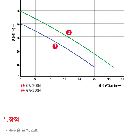
특장점
손쉬운 분해, 조립